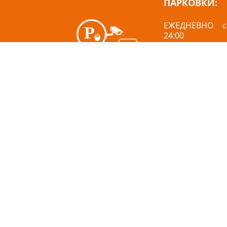
ПАРКОВКИ
:
ЕЖЕДНЕВНО с
24:00
3 (три) часа - 
после ок
бесплатного вр
EUR/ч
О нас
Вакансии
Как добраться?