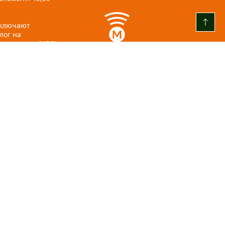
включают
лог на
стоимость (НДС).
www.mobilly.lv
+371 22001859
ул. Азенес, 5, Рига
info@olimpia.lv
+ 371 67 065 602