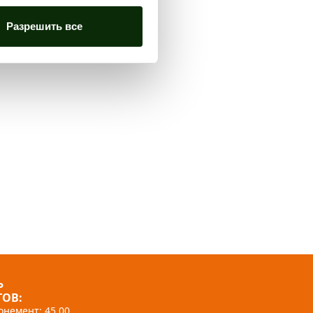
Разрешить все
Ь
ОВ:
немент: 45,00