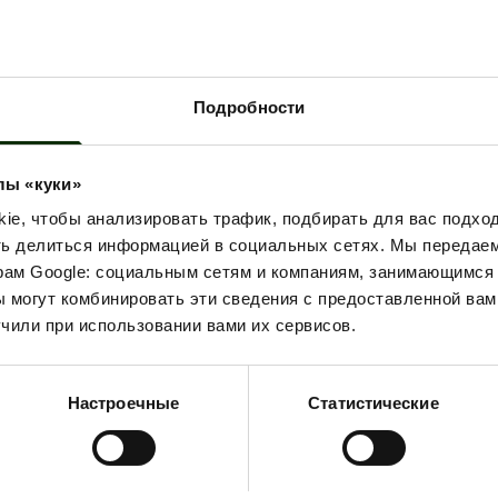
действительны при использовании карты
лояльности Tiamo.
С 9 ПО 31 ЯНВАРЯ 2025 ГОДА
Подробности
лы «куки»
e, чтобы анализировать трафик, подбирать для вас подход
ть делиться информацией в социальных сетях. Мы передае
рам Google: социальным сетям и компаниям, занимающимся 
 могут комбинировать эти сведения с предоставленной вам
чили при использовании вами их сервисов.
Настроечные
Статистические