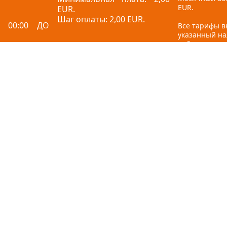
EUR.
EUR.
Шаг оплаты: 2,00 EUR.
 00:00 ДО
Все тарифы 
указанный на
добавленную 
бесплатно
ончания
емени = 2,00
Отзывы
Политика конфиденциальности
Куки-файлы
Правила внутреннего распорядка посетителей
Все права защищены © Olimpia, 2026