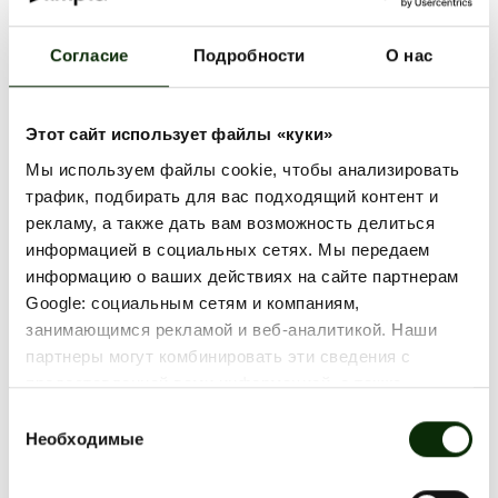
Согласие
Подробности
О нас
С 3 ПО 30 ЯНВАРЯ 2025 ГОДА
Этот сайт использует файлы «куки»
Мы используем файлы cookie, чтобы анализировать
трафик, подбирать для вас подходящий контент и
рекламу, а также дать вам возможность делиться
информацией в социальных сетях. Мы передаем
информацию о ваших действиях на сайте партнерам
Google: социальным сетям и компаниям,
занимающимся рекламой и веб-аналитикой. Наши
РАСПОЛОЖЕНИЕ
партнеры могут комбинировать эти сведения с
предоставленной вами информацией, а также
ВСЕ АКЦИИ
данными, которые они получили при использовании
Выбор
вами их сервисов.
Необходимые
согласия