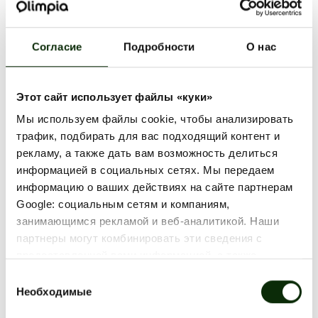
23.06.
ТЦ "Olimpia" будет работать с 10:00 до 18:00.
Согласие
Подробности
О нас
Рими будет работать с 09:00 до 21:00.
Адвентика закрылась.
Этот сайт использует файлы «куки»
24.06.
Мы используем файлы cookie, чтобы анализировать
ТЦ "Olimpia" закрыт.
трафик, подбирать для вас подходящий контент и
Рими будет работать с 11:00 до 21:00.
рекламу, а также дать вам возможность делиться
информацией в социальных сетях. Мы передаем
Адвентика закрылась.
информацию о ваших действиях на сайте партнерам
Google: социальным сетям и компаниям,
занимающимся рекламой и веб-аналитикой. Наши
Весёлого праздника Лиго!🌿
партнеры могут комбинировать эти сведения с
предоставленной вами информацией, а также
данными, которые они получили при использовании
ВСЕ НОВОСТИ
Выбор
вами их сервисов.
Необходимые
согласия