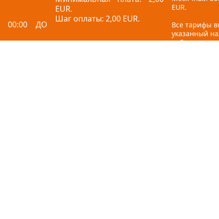
EUR.
EUR.
Шаг оплаты: 2,00 EUR.
 00:00 ДО
Все тарифы 
указанный на
добавленную 
бесплатно
ончания
емени = 2,00
Отзывы
Политика конфиденциальности
Куки-файлы
Правила внутреннего распорядка посетителей
Все права защищены © Olimpia, 2026