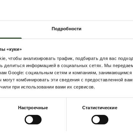
ЕМЯ РАБОТЫ
0-22:00
Подробности
NDROMAT — это новая общественная прачечная в 
лы «куки»
 технологиями для стирки и сушки белья. Прач
 уже давно популярна в мире, теперь доступна и в Ла
e, чтобы анализировать трафик, подбирать для вас подход
AT оснащены энергоэффективным и невероятно бы
ть делиться информацией в социальных сетях. Мы передае
лья.
рам Google: социальным сетям и компаниям, занимающимся 
 могут комбинировать эти сведения с предоставленной вам
чили при использовании вами их сервисов.
Настроечные
Статистические