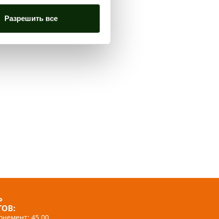
Разрешить все
Ь
ОВ:
немент: 45,00