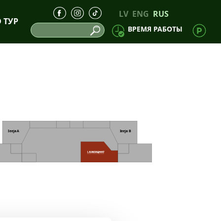
LV
ENG
RUS
D ТУР
ВРЕМЯ РАБОТЫ
I
eeja
A
I
eeja B