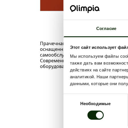
ВР
09:0
Согласие
Прачечная самообслуживания LAU
Этот сайт использует фай
оснащенная самыми современными
самообслуживания – услуга, которая
Мы используем файлы cooki
Современные прачечные LAUNDROM
также дать вам возможнос
оборудованием для стирки и сушки бе
действиях на сайте партне
аналитикой. Наши партнеры
данными, которые они полу
Выбор
Необходимые
согласия