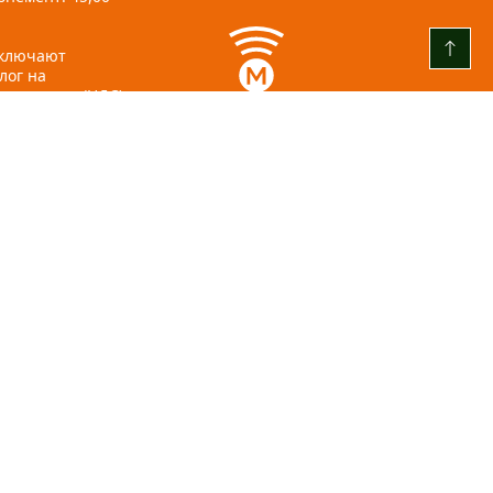
включают
лог на
стоимость (НДС).
www.mobilly.lv
+371 22001859
ул. Азенес, 5, Рига
info@olimpia.lv
+ 371 67 065 602