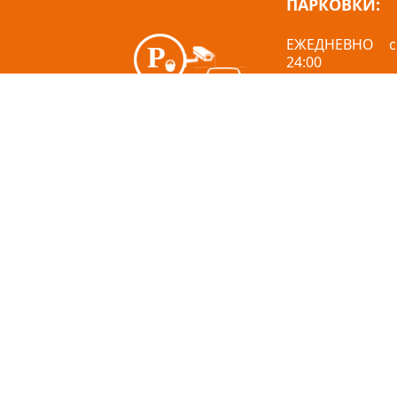
ПАРКОВКИ
:
ЕЖЕДНЕВНО с
24:00
3 (три) часа - 
после ок
бесплатного вр
EUR/ч
О нас
Вакансии
Как добраться?