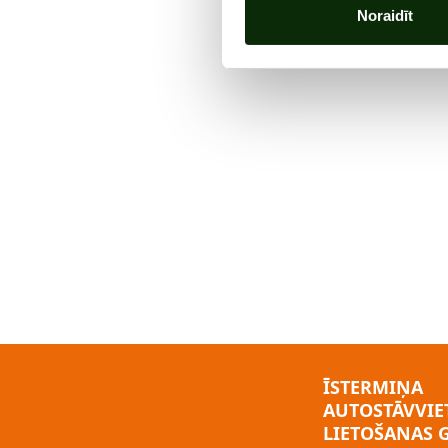
Noraidīt
ĪSTERMIŅA
AUTOSTĀVVIE
LIETOŠANAS 