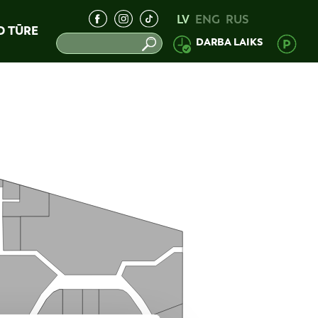
LV
ENG
RUS
D TŪRE
DARBA LAIKS