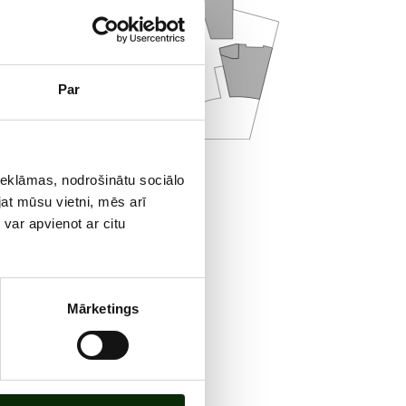
Par
ģetāru
reklāmas, nodrošinātu sociālo
aršīgi
jat mūsu vietni, mēs arī
var apvienot ar citu
Mārketings