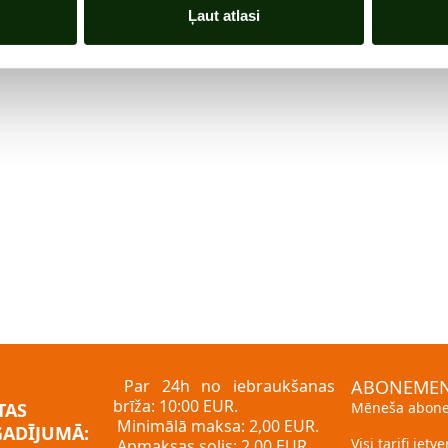
Ļaut atlasi
Par 24h no iebraukšanas
ABONEMEN
brīža: 10:00 EUR.
TAS
Mēneša abone
Minimālā maksa: 2,00 EUR.
GADĪJUMĀ:
Visi tarifi ietv
Apmaksas solis: 2,00 EUR.