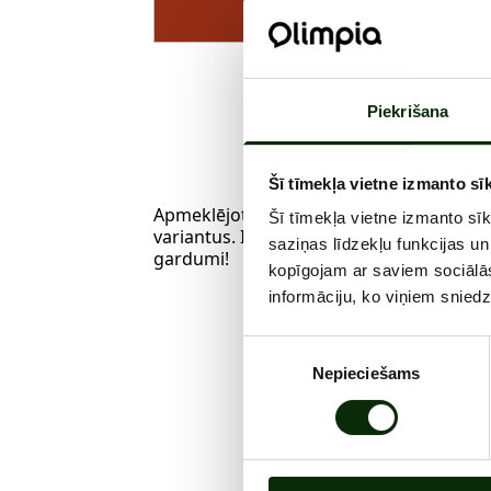
Katr
Piekrišana
Šī tīmekļa vietne izmanto sīk
Apmeklējot Tikai Karotes, atrodi savu mī
Šī tīmekļa vietne izmanto sī
variantus. Iegrimsti veselīgā maltītē bez
saziņas līdzekļu funkcijas un
gardumi!
kopīgojam ar saviem sociālās
informāciju, ko viņiem sniedz
Piekrišanas
Nepieciešams
izvēle