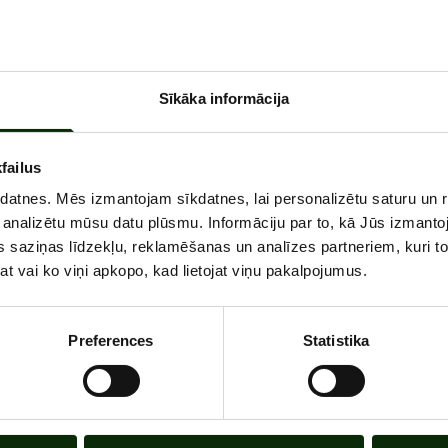
u dienu 10:00-21:00
Sīkāka informācija
failus
ļāko zupu - karstu un aukstu, biezu un vieglu, ar gaļu un ve
kdatnes. Mēs izmantojam sīkdatnes, lai personalizētu saturu un 
 nažiem un dakšām - tikai karotes, lieliska apkalpošana un g
 analizētu mūsu datu plūsmu. Informāciju par to, kā Jūs izmanto
 saziņas līdzekļu, reklamēšanas un analīzes partneriem, kuri to 
at vai ko viņi apkopo, kad lietojat viņu pakalpojumus.
Preferences
Statistika