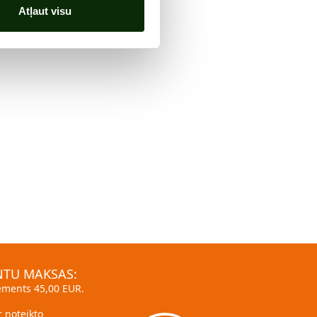
Atļaut visu
TU MAKSAS:
ments 45,00 EUR.
er noteikto