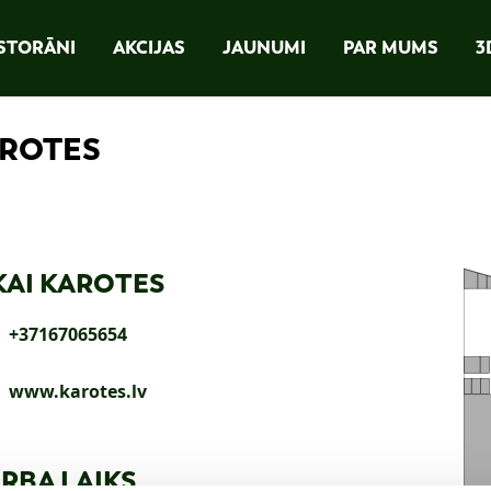
STORĀNI
AKCIJAS
JAUNUMI
PAR MUMS
3
AROTES
KAI KAROTES
+37167065654
www.karotes.lv
RBA LAIKS