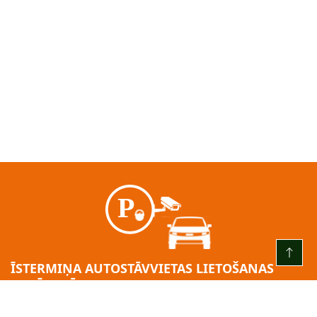
ĪSTERMIŅA AUTOSTĀVVIETAS LIETOŠANAS
GADĪJUMĀ:
KATRU DIENU NO PLKST. 00.00 LĪDZ PLKST. 24.00