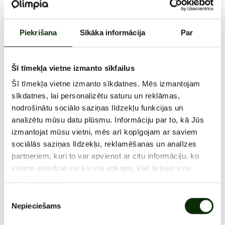
spēlēm 20%!
Piedāvājums spēkā tikai jūlijā 😉
Piekrišana
Sīkāka informācija
Par
1. - 31. JŪLIJS, 2026
Šī tīmekļa vietne izmanto sīkfailus
Šī tīmekļa vietne izmanto sīkdatnes. Mēs izmantojam
sīkdatnes, lai personalizētu saturu un reklāmas,
nodrošinātu sociālo saziņas līdzekļu funkcijas un
analizētu mūsu datu plūsmu. Informāciju par to, kā Jūs
izmantojat mūsu vietni, mēs arī kopīgojam ar saviem
sociālās saziņas līdzekļu, reklamēšanas un analīzes
partneriem, kuri to var apvienot ar citu informāciju, ko
viņiem sniedzat vai ko viņi apkopo, kad lietojat viņu
ATRAŠANĀS VIETA
pakalpojumus.
Piekrišanas
VISAS AKCIJAS
Nepieciešams
izvēle