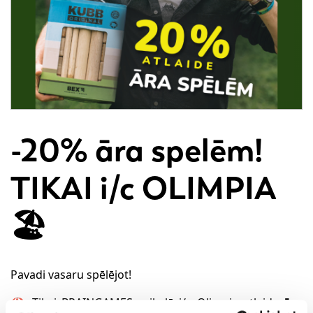
-20% āra spelēm!
TIKAI i/c OLIMPIA
🏖️
Pavadi vasaru spēlējot!
🏖️ Tikai BRAINGAMES veikalā i/c Olimpia atlaide
āra