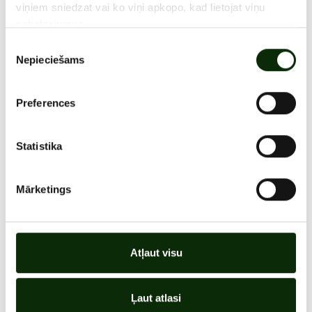
viņiem sniedzat vai ko viņi apkopo, kad lietojat viņu
pakalpojumus.
Piekrišanas
Nepieciešams
izvēle
Preferences
ATRAŠANĀS VIETA
VISAS AKCIJAS
Statistika
Mārketings
Atļaut visu
Ļaut atlasi