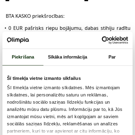
BTA KASKO priekšrocības:
• 0 EUR pašrisks riepu bojājumu, dabas stihiju radītu
bojājumu, nobraukšanas no ceļa, kā arī sadursmes ar
dzīvnieku gadījumā.
• Bezrūpības risks.
• Bagāžas apdrošināšana līdz 1000 EUR – atlīdzība arī
Piekrišana
Sīkāka informācija
Par
par mobilajiem telefoniem, planšetēm, datoriem,
velosipēdiem, slēpēm un snovbordu, ja tie nozagti no
auto salona.
• Hidrotrieciens līdz 6000 EUR.
Šī tīmekļa vietne izmanto sīkfailus
• Bojājumi, kas nodarīti transportlīdzekļa pārvadāšanas
laikā.
Šī tīmekļa vietne izmanto sīkdatnes. Mēs izmantojam
sīkdatnes, lai personalizētu saturu un reklāmas,
nodrošinātu sociālo saziņas līdzekļu funkcijas un
2. MARTS - 30. APRĪLIS, 2026
analizētu mūsu datu plūsmu. Informāciju par to, kā Jūs
izmantojat mūsu vietni, mēs arī kopīgojam ar saviem
sociālās saziņas līdzekļu, reklamēšanas un analīzes
partneriem, kuri to var apvienot ar citu informāciju, ko