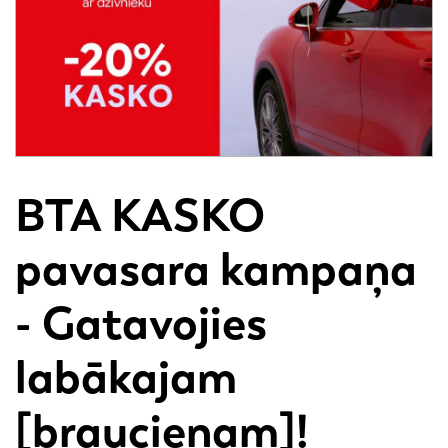
BTA KASKO
pavasara kampaņa
- Gatavojies
labākajam
[braucienam]!