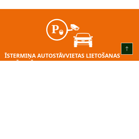
ĪSTERMIŅA AUTOSTĀVVIETAS LIETOŠANAS
GADĪJUMĀ:
KATRU DIENU NO PLKST. 00.00 LĪDZ PLKST. 24.00
3 (trīs) stundas – bez maksas
pēc bezmaksas laika beigām = 2,00 EUR/H
Par 24h no iebraukšanas brīža: 10:00 EUR.
Minimālā maksa: 2,00 EUR.
Apmaksas solis: 2,00 EUR.