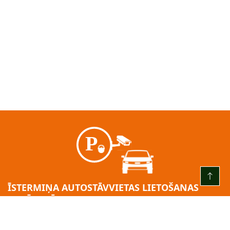
ĪSTERMIŅA AUTOSTĀVVIETAS LIETOŠANAS
GADĪJUMĀ:
KATRU DIENU NO PLKST. 00.00 LĪDZ PLKST. 24.00