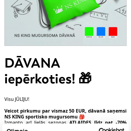
DĀVANA
iepērkoties! 🎁
Visu JŪLIJU!
Veicot pirkumu par vismaz 50 EUR, dāvanā saņemsi
NS KING sportisko mugursomu 🎒
Izmanto arī lielās sezonas
ATLAIDES līdz pat -70%
apaviem un aksesuāriem!
👡👜