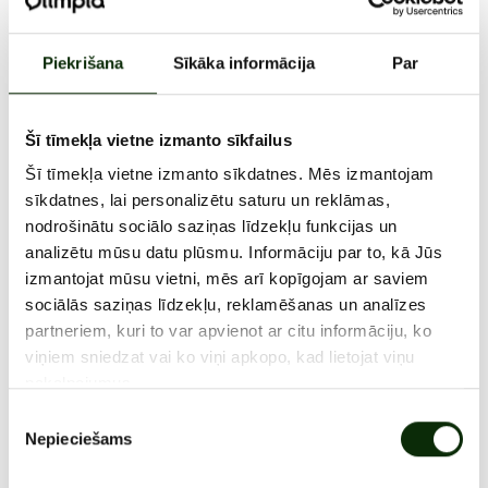
Tavs NS KING outlet.
Piekrišana
Sīkāka informācija
Par
1. - 31. JŪLIJS, 2026
Šī tīmekļa vietne izmanto sīkfailus
Šī tīmekļa vietne izmanto sīkdatnes. Mēs izmantojam
sīkdatnes, lai personalizētu saturu un reklāmas,
nodrošinātu sociālo saziņas līdzekļu funkcijas un
analizētu mūsu datu plūsmu. Informāciju par to, kā Jūs
izmantojat mūsu vietni, mēs arī kopīgojam ar saviem
sociālās saziņas līdzekļu, reklamēšanas un analīzes
partneriem, kuri to var apvienot ar citu informāciju, ko
viņiem sniedzat vai ko viņi apkopo, kad lietojat viņu
ATRAŠANĀS VIETA
pakalpojumus.
Piekrišanas
VISAS AKCIJAS
Nepieciešams
izvēle