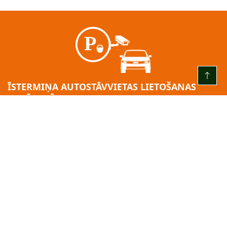
ĪSTERMIŅA AUTOSTĀVVIETAS LIETOŠANAS
GADĪJUMĀ:
KATRU DIENU NO PLKST. 00.00 LĪDZ PLKST. 24.00
3 (trīs) stundas – bez maksas
pēc bezmaksas laika beigām = 2,00 EUR/H
Par 24h no iebraukšanas brīža: 10:00 EUR.
Minimālā maksa: 2,00 EUR.
Apmaksas solis: 2,00 EUR.