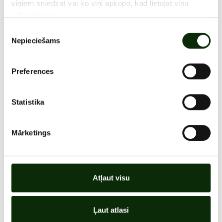
viņiem sniedzat vai ko viņi apkopo, kad lietojat viņu
pakalpojumus.
Piekrišanas
Nepieciešams
izvēle
ATRAŠANĀS VIETA
Preferences
VISAS AKCIJAS
Statistika
Mārketings
Atļaut visu
Ļaut atlasi