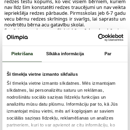
redzes testu kopums, ko veic visiem bērniem, kuriem
nav līdz šim konstatēti redzes traucējumi un nav veikta
iepriekšēja redzes pārbaude. Pirmsskolas jeb 6-7 gadu
vecu bērnu redzes skrīnings ir svarīgs, lai saprastu un
novērtētu bērna acu gatavību skolai.
Svarīgi – redzes profilaktiskā pārbaude bērniem
neaizstāj pilnu redzes pārbaudi.
Akcijas periods: 01.06. - 31.07.2025.
Plašāka informācija Vision Express veikalos pie
konsultanta.
Piekrišana
Sīkāka informācija
Par
Redzes skrīningam nepieciešams pierakstīties iepriekš.
Parūpējies par sava bērna redzi un piesaki skrīningam
jau tagad!
Šī tīmekļa vietne izmanto sīkfailus
https://visionexpress.lv/gatavs-skolai/
Šī tīmekļa vietne izmanto sīkdatnes. Mēs izmantojam
sīkdatnes, lai personalizētu saturu un reklāmas,
nodrošinātu sociālo saziņas līdzekļu funkcijas un
1. JŪNIJS - 31. JŪLIJS, 2025
analizētu mūsu datu plūsmu. Informāciju par to, kā Jūs
izmantojat mūsu vietni, mēs arī kopīgojam ar saviem
sociālās saziņas līdzekļu, reklamēšanas un analīzes
partneriem, kuri to var apvienot ar citu informāciju, ko