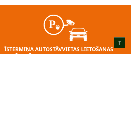
ĪSTERMIŅA AUTOSTĀVVIETAS LIETOŠANAS
GADĪJUMĀ:
KATRU DIENU NO PLKST. 00.00 LĪDZ PLKST. 24.00
3 (trīs) stundas – bez maksas
pēc bezmaksas laika beigām = 2,00 EUR/H
Par 24h no iebraukšanas brīža: 10:00 EUR.
Minimālā maksa: 2,00 EUR.
Apmaksas solis: 2,00 EUR.