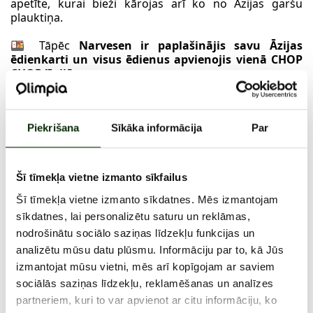
apetīte, kurai bieži kārojas arī ko no Āzijas garšu
plauktiņa.
🍱 Tāpēc
Narvesen ir paplašinājis savu Āzijas
ēdienkarti un visus ēdienus apvienojis vienā CHOP
CHOP līnijā.
Lai tev pa ceļam ir gana plaša un aša Āzijas ēdienu
izvēle!
Daudzi no
CHOP CHOP
ēdieniem var lepoties ne tikai
Piekrišana
Sīkāka informācija
Par
ar Āzijas garšu, bet arī
augstu
tik aktuālā
proteīna
daudzumu.
Arī dārzeņu un Āzijai raksturīgo īpašo
ponzu, terijaki un citu mērcīšu netrūkst.
Šī tīmekļa vietne izmanto sīkfailus
😋 Kad sakārojas, ienāc Narvesen, paķer ko no CHOP
Šī tīmekļa vietne izmanto sīkdatnes. Mēs izmantojam
CHOP līnijas un ievērtē.
sīkdatnes, lai personalizētu saturu un reklāmas,
nodrošinātu sociālo saziņas līdzekļu funkcijas un
analizētu mūsu datu plūsmu. Informāciju par to, kā Jūs
izmantojat mūsu vietni, mēs arī kopīgojam ar saviem
sociālās saziņas līdzekļu, reklamēšanas un analīzes
partneriem, kuri to var apvienot ar citu informāciju, ko