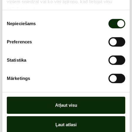
viņiem sniedzat vai ko viņi apkopo, kad lietojat viņu
pakalpojumus.
Piekrišanas
Nepieciešams
izvēle
ATRAŠANĀS VIETA
Preferences
VISAS AKCIJAS
Statistika
Mārketings
Atļaut visu
Ļaut atlasi