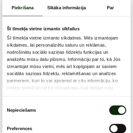
Liels paldies Rīgas Tehniskās universitātes Būvniecības un
Piekrišana
Sīkāka informācija
Par
Mašīnzinību fakultātes studentu pašpārvaldei par šī
pasākuma organizēšanu – mums ir patiess prieks būt tā
galvenajam atbalstītājam!
Šī tīmekļa vietne izmanto sīkfailus
Pateicamies arī i/c "Olimpia" nomniekiem – "Gym!", "
Sportland Outlet", "Brain Games", "Nike Outlet store" un
Šī tīmekļa vietne izmanto sīkdatnes. Mēs izmantojam
"Čili Pizza" – par atbalstu un balvām turnīra uzvarētājiem
sīkdatnes, lai personalizētu saturu un reklāmas,
un konkursa dalībniekiem!
nodrošinātu sociālo saziņas līdzekļu funkcijas un
💪 I/c "Olimpia" turpina atbalstīt sportu un aktīvu
analizētu mūsu datu plūsmu. Informāciju par to, kā Jūs
dzīvesveidu!
izmantojat mūsu vietni, mēs arī kopīgojam ar saviem
sociālās saziņas līdzekļu, reklamēšanas un analīzes
partneriem, kuri to var apvienot ar citu informāciju, ko
viņiem sniedzat vai ko viņi apkopo, kad lietojat viņu
pakalpojumus.
VISI JAUNUMI
Piekrišanas
Nepieciešams
izvēle
Preferences