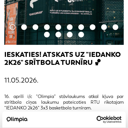
IESKATIES! ATSKATS UZ "IEDANKO
2K26" SRĪTBOLA TURNĪRU 🏀
11.05.2026.
16. aprīlī i/c “Olimpia” stāvlaukums atkal kļuva par
strītbola cīņas laukumu pateicoties RTU rīkotajam
“IEDANKO 2k26” 3x3 basketbola turnīram.
Par spīti lietum, studenti savu jaudu pierādīja aizraujošās
spēlēs un konkursu izaicinājumos.