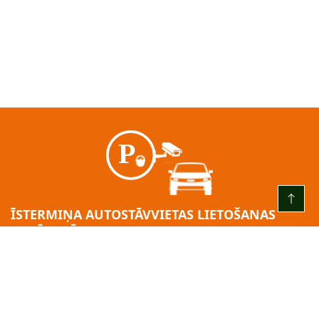
ĪSTERMIŅA AUTOSTĀVVIETAS LIETOŠANAS
GADĪJUMĀ:
KATRU DIENU NO PLKST. 00.00 LĪDZ PLKST. 24.00
3 (trīs) stundas – bez maksas
pēc bezmaksas laika beigām = 2,00 EUR/H