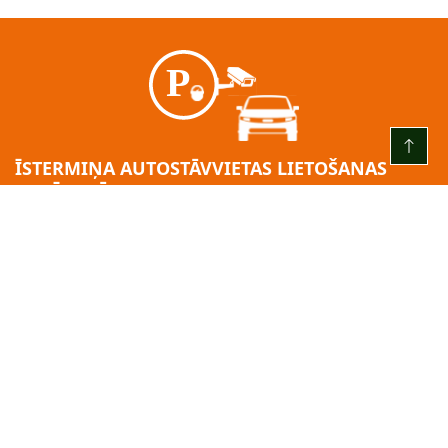
ĪSTERMIŅA AUTOSTĀVVIETAS LIETOŠANAS
GADĪJUMĀ:
KATRU DIENU NO PLKST. 00.00 LĪDZ PLKST. 24.00
3 (trīs) stundas – bez maksas
pēc bezmaksas laika beigām = 2,00 EUR/H
Par 24h no iebraukšanas brīža: 10:00 EUR.
Minimālā maksa: 2,00 EUR.
Apmaksas solis: 2,00 EUR.