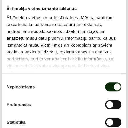
pastāvēs pāri visam. Nesīsim šo apziņu svētkos un ikdienā!
Šī tīmekļa vietne izmanto sīkfailus
I/C “Olimpia” komanda sveic
Latvijas Republikas
Satversmes sapulces sasaukšanas dienā
un
Latvijas
Šī tīmekļa vietne izmanto sīkdatnes. Mēs izmantojam
Republikas Neatkarības atjaunošanas dienā
!
sīkdatnes, lai personalizētu saturu un reklāmas,
nodrošinātu sociālo saziņas līdzekļu funkcijas un
analizētu mūsu datu plūsmu. Informāciju par to, kā Jūs
izmantojat mūsu vietni, mēs arī kopīgojam ar saviem
sociālās saziņas līdzekļu, reklamēšanas un analīzes
VISI JAUNUMI
partneriem, kuri to var apvienot ar citu informāciju, ko
viņiem sniedzat vai ko viņi apkopo, kad lietojat viņu
pakalpojumus.
Piekrišanas
Nepieciešams
izvēle
Preferences
Statistika