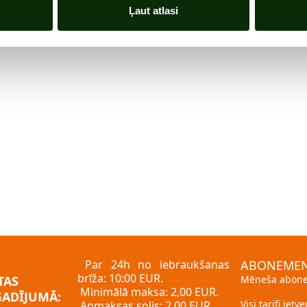
Ļaut atlasi
Par 24h no iebraukšanas
ABONEMEN
brīža: 10:00 EUR.
TAS
Mēneša abone
Minimālā maksa: 2,00 EUR.
GADĪJUMĀ:
Visi tarifi ietv
Apmaksas solis: 2,00 EUR.