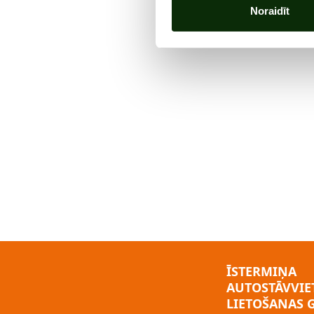
Noraidīt
ĪSTERMIŅA
AUTOSTĀVVIE
LIETOŠANAS 