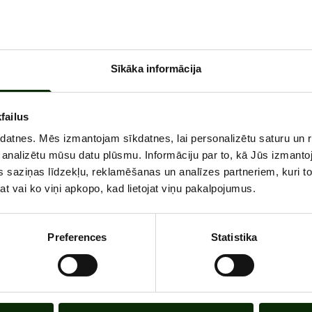
u dienu 00:00-24:00
 m2 lielo platību piedāvā plašu un mūsdienīgu vidi ar j
Sīkāka informācija
jumu. Klubs ir iedalīts atsevišķos sektoros, atvēlot plašu
treniņiem ar daudzveidīgu inventāru un arī vietu funkcionā
failus
kdatnes. Mēs izmantojam sīkdatnes, lai personalizētu saturu un 
 analizētu mūsu datu plūsmu. Informāciju par to, kā Jūs izmanto
 saziņas līdzekļu, reklamēšanas un analīzes partneriem, kuri to 
at vai ko viņi apkopo, kad lietojat viņu pakalpojumus.
Preferences
Statistika