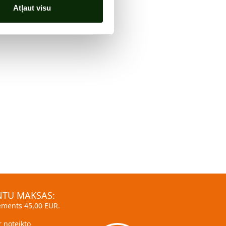
Atļaut visu
TU MAKSAS:
ments 45,00 EUR.
er noteikto