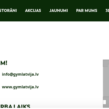
STORĀNI
AKCIJAS
JAUNUMI
PAR MUMS
3
M!
info@gymlatvija.lv
www.gymlatvija.lv
RBA LAIKS