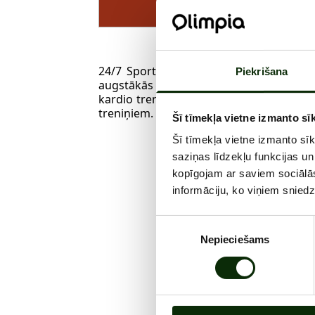
Katr
24/7 Sporta klubs Gym! ar gandrīz 1100
Piekrišana
augstākās klases Technogym sporta aprīko
kardio treniņiem, atsevišķu zonu spēka 
treniņiem.
Šī tīmekļa vietne izmanto sīk
Šī tīmekļa vietne izmanto sī
saziņas līdzekļu funkcijas un
kopīgojam ar saviem sociālās
informāciju, ko viņiem sniedz
Piekrišanas
Nepieciešams
izvēle