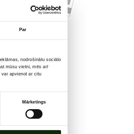
aunāko
Par
 vietu
lajiem
reklāmas, nodrošinātu sociālo
jat mūsu vietni, mēs arī
var apvienot ar citu
Mārketings