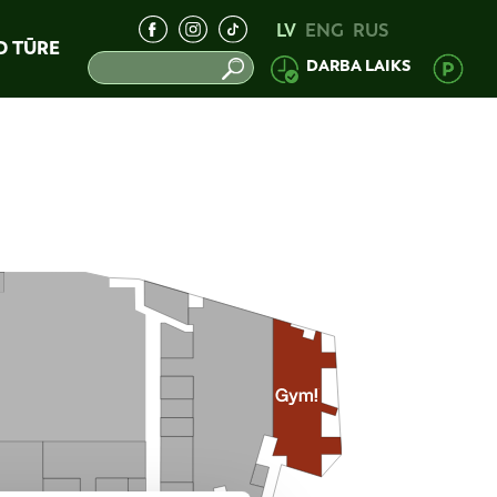
LV
ENG
RUS
D TŪRE
DARBA LAIKS