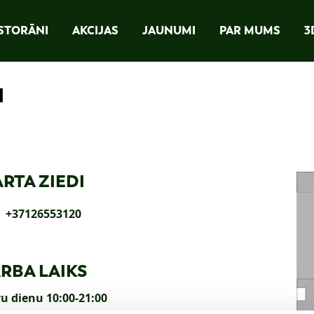
STORĀNI
AKCIJAS
JAUNUMI
PAR MUMS
3
I
RTA ZIEDI
+37126553120
RBA LAIKS
u dienu 10:00-21:00