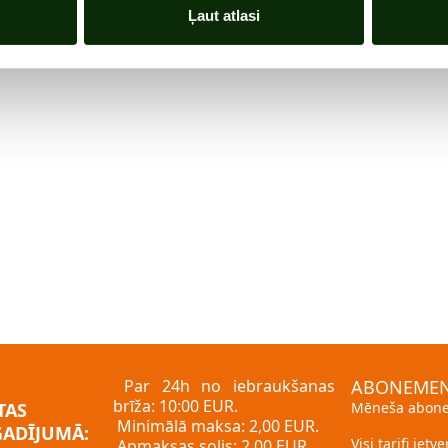
Ļaut atlasi
Par 24h no iebraukšanas
ABONEMEN
brīža: 10:00 EUR.
TAS
Mēneša abone
Minimālā maksa: 2,00 EUR.
GADĪJUMĀ:
Visi tarifi ietv
Apmaksas solis: 2,00 EUR.