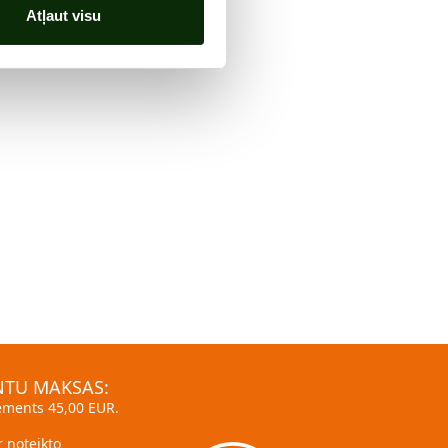
Atļaut visu
TU MAKSAS:
ments 45,00 EUR.
er noteikto