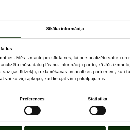
e ziedi, kompozīcijas un pušķi svētkiem un ikdienai. Tāpat arī
Sīkāka informācija
tikumiem!
failus
kdatnes. Mēs izmantojam sīkdatnes, lai personalizētu saturu un 
 analizētu mūsu datu plūsmu. Informāciju par to, kā Jūs izmanto
 saziņas līdzekļu, reklamēšanas un analīzes partneriem, kuri to 
at vai ko viņi apkopo, kad lietojat viņu pakalpojumus.
Preferences
Statistika