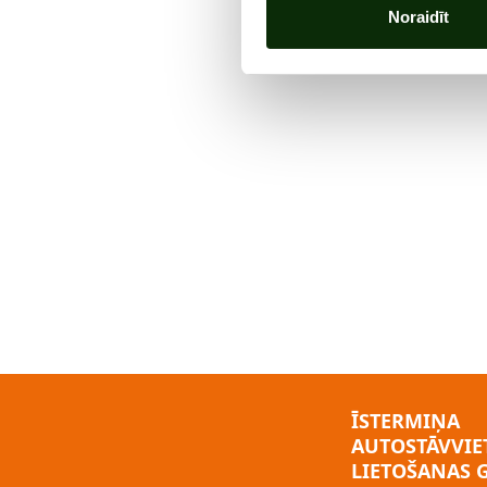
Noraidīt
ĪSTERMIŅA
AUTOSTĀVVIE
LIETOŠANAS 