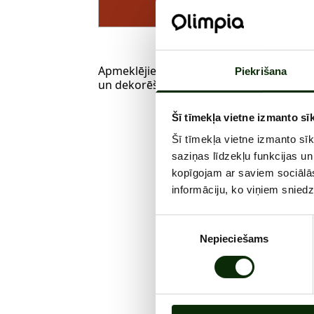
Apmeklējiet Marta ziedus - šeit ir dabīgi
Piekrišana
un dekorēšanas risinājumi dažādiem no
Šī tīmekļa vietne izmanto sīk
Šī tīmekļa vietne izmanto sī
saziņas līdzekļu funkcijas un
kopīgojam ar saviem sociālās
informāciju, ko viņiem sniedz
Piekrišanas
Nepieciešams
izvēle