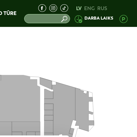
LV
ENG
RUS
D TŪRE
DARBA LAIKS